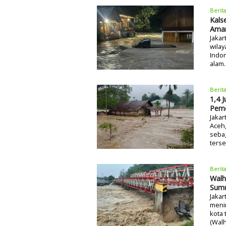
Berit
Kals
Ama
Jakar
wilay
Indon
alam.
Berit
1,4 
Peme
Jakar
Aceh,
sebag
ters
Berit
Walh
Sum
Jakar
menim
kota
(Wal