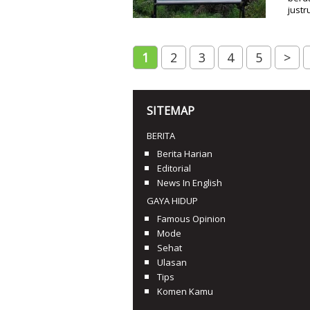
justr
1
2
3
4
5
>
SITEMAP
BERITA
Berita Harian
Editorial
News In English
GAYA HIDUP
Famous Opinion
Mode
Sehat
Ulasan
Tips
Komen Kamu