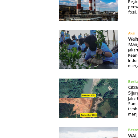
Regi
perpa
fosil
Aksi
Walh
Man
Jakar
Kean
Indon
mangr
Berit
Citr
Siju
Jakar
Sumat
tamba
menja
Berit
WALH