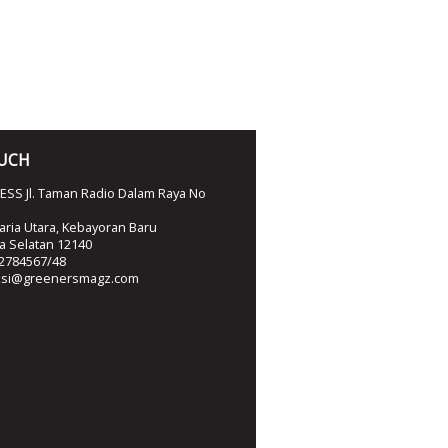
OUCH
SS Jl. Taman Radio Dalam Raya No
ria Utara, Kebayoran Baru
ta Selatan 12140
2784567/48
ksi@greenersmagz.com