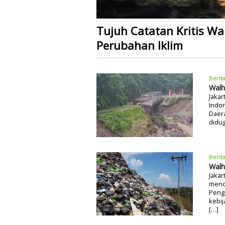
Tujuh Catatan Kritis W
Perubahan Iklim
Berit
Walh
Jakar
Indo
Daera
didu
Berit
Walh
Jakar
meno
Pengo
kebij
[…]