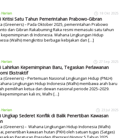
a Harian
18 Okt 2025
i Kritisi Satu Tahun Pemerintahan Prabowo-Gibran
ta (Greeners) – Pada Oktober 2025, pemerintahan Prabowo
anto dan Gibran Rakabuming Raka resmi memasuki satu tahun
 kepemimpinan di Indonesia. Wahana Lingkungan Hidup
esia (Walhi) mengkritisi berbagai kebijakan dan […]
a Harian
27 Sep 2025
i Lahirkan Kepemimpinan Baru, Tegaskan Perlawanan
omi Ekstraktif
ta (Greeners) – Pertemuan Nasional Lingkungan Hidup (PNLH)
Wahana Lingkungan Hidup Indonesia (Walhi) membawa arah baru
ah pemilihan ketua dan dewan nasional periode 2025–2029.
kepemimpinan kali ini, Walhi […]
a Harian
23 Jul 2025
i Ungkap Sederet Konflik di Balik Penertiban Kawasan
an
ta (Greeners) – Wahana Lingkungan Hidup Indonesia (Walhi)
ai, penertiban kawasan hutan (PKH) oleh satuan tugas (Satgas)
asarkan Peraturan Presiden (Perpres) Nomor 5 Tahun 2025,