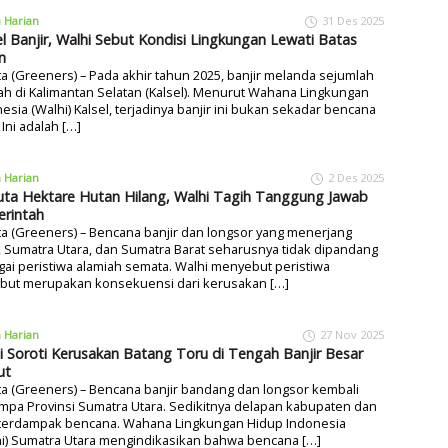
a Harian
31 Des 2025
el Banjir, Walhi Sebut Kondisi Lingkungan Lewati Batas
n
ta (Greeners) – Pada akhir tahun 2025, banjir melanda sejumlah
ah di Kalimantan Selatan (Kalsel). Menurut Wahana Lingkungan
esia (Walhi) Kalsel, terjadinya banjir ini bukan sekadar bencana
 Ini adalah […]
a Harian
2 Des 2025
Juta Hektare Hutan Hilang, Walhi Tagih Tanggung Jawab
rintah
ta (Greeners) – Bencana banjir dan longsor yang menerjang
 Sumatra Utara, dan Sumatra Barat seharusnya tidak dipandang
ai peristiwa alamiah semata. Walhi menyebut peristiwa
ebut merupakan konsekuensi dari kerusakan […]
a Harian
27 Nov 2025
i Soroti Kerusakan Batang Toru di Tengah Banjir Besar
ut
ta (Greeners) – Bencana banjir bandang dan longsor kembali
pa Provinsi Sumatra Utara. Sedikitnya delapan kabupaten dan
 terdampak bencana. Wahana Lingkungan Hidup Indonesia
hi) Sumatra Utara mengindikasikan bahwa bencana […]