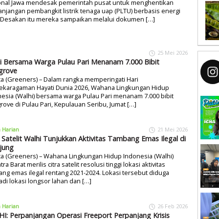
onal Jawa mendesak pemerintah pusat untuk menghentikan
njangan pembangkit listrik tenaga uap (PLTU) berbasis energi
. Desakan itu mereka sampaikan melalui dokumen […]
25 Mei 2026
i Bersama Warga Pulau Pari Menanam 7.000 Bibit
grove
ta (Greeners) – Dalam rangka memperingati Hari
ekaragaman Hayati Dunia 2026, Wahana Lingkungan Hidup
esia (Walhi) bersama warga Pulau Pari menanam 7.000 bibit
ove di Pulau Pari, Kepulauan Seribu, Jumat […]
a Harian
21 Mei 2026
a Satelit Walhi Tunjukkan Aktivitas Tambang Emas Ilegal di
njung
ta (Greeners) – Wahana Lingkungan Hidup Indonesia (Walhi)
ra Barat merilis citra satelit resolusi tinggi lokasi aktivitas
ng emas ilegal rentang 2021-2024. Lokasi tersebut diduga
di lokasi longsor lahan dan […]
a Harian
26 Feb 2026
I: Perpanjangan Operasi Freeport Perpanjang Krisis