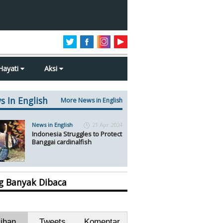
Hayati
Aksi
s In English
More News in English
News in English
21 Apr 2024
Indonesia Struggles to Protect
Banggai cardinalfish
ng Banyak Dibaca
lihan
Tweets
Komentar