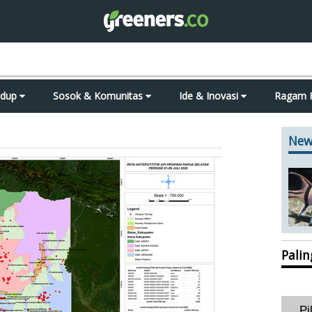
idup
Sosok & Komunitas
Ide & Inovasi
Ragam 
New
Pali
Pi