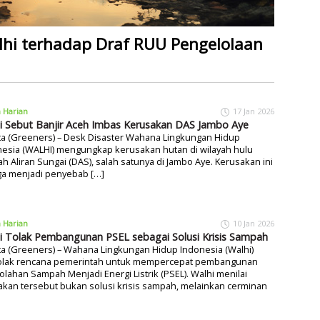
alhi terhadap Draf RUU Pengelolaan
a Harian
17 Jan 2026
i Sebut Banjir Aceh Imbas Kerusakan DAS Jambo Aye
ta (Greeners) – Desk Disaster Wahana Lingkungan Hidup
nesia (WALHI) mengungkap kerusakan hutan di wilayah hulu
h Aliran Sungai (DAS), salah satunya di Jambo Aye. Kerusakan ini
ga menjadi penyebab […]
a Harian
10 Jan 2026
i Tolak Pembangunan PSEL sebagai Solusi Krisis Sampah
ta (Greeners) – Wahana Lingkungan Hidup Indonesia (Walhi)
lak rencana pemerintah untuk mempercepat pembangunan
lahan Sampah Menjadi Energi Listrik (PSEL). Walhi menilai
akan tersebut bukan solusi krisis sampah, melainkan cerminan