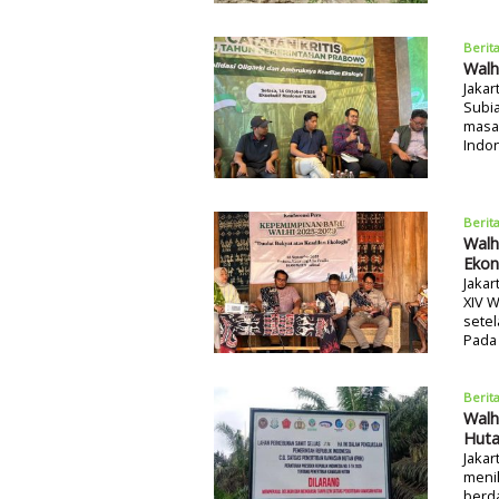
Berit
Walh
Jakar
Subi
masa
Indon
Berit
Walh
Ekon
Jakar
XIV 
setel
Pada 
Berit
Walh
Hut
Jakar
menil
berd