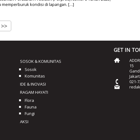
u memperburuk kondisi di lapangan. […]
>>
GET IN T
ADDRE
SOSOK & KOMUNITAS
15
Sosok
Ganda
Komunitas
Jakar
021-7
IDE & INOVASI
reda
RAGAM HAYATI
Flora
Fauna
Fungi
AKSI