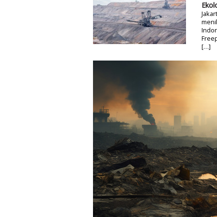
Ekol
Jaka
meni
Indon
Freep
[…]