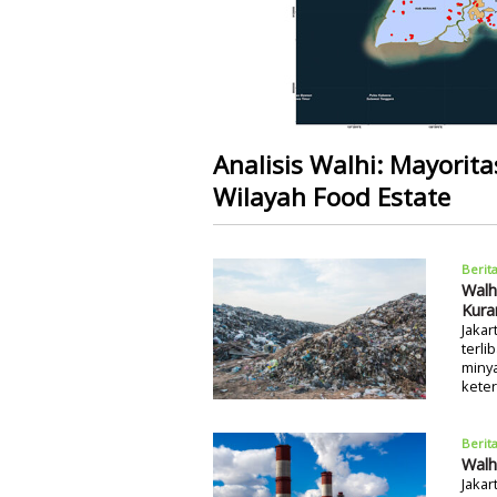
Analisis Walhi: Mayorita
Wilayah Food Estate
Berit
Walh
Kura
Jakar
terl
minya
keter
Berit
Walh
Jakar