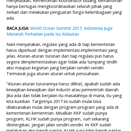
menjelaskan, Kementerian Koordinator bidang Kemaritiman
hanya bertugas mengkoordinasikan seluruh pihak yang
terkait dan melakukan penguatan fungsi kelembagaan yang
ada.
BACA JUGA:
World Ocean Summit 2017, Indonesia Juga
Menaruh Perhatian pada Isu Kelautan
Nani menyatakan, regulasi yang ada di tiap kementerian
harus diperkuat dengan implementasi-implementasi yang
jelas. Aturan-aturan turunan dari tiap regulasi pun harus
segera diimplementasikan agar tidak ada tumpang tindih
aksi maupun kegiatan yang berjalan sendiri-sendiri.
Termasuk juga aturan-aturan untuk perusahaan.
“Aturan-aturan turunannya harus dilihat, apakah sudah ada
kewajiban-kewajiban dari industri atau pemerintah daerah.
Jika ada dan tidak berjalan itu masalahnya di mana, itu yang
kita kuatkan. Targetnya 2017 ini sudah mulai bisa
dilaksanakan mulai dengan program-program yang ada di
kementerian-kementrian. Misalkan KKP sudah punya
program, KLHK sudah punya program,
nah
sekarang
disinergikan, jangan jalan sendiri-sendiri. Ini KKP sudah
melakukan aksi bersih pantai, KLHK juga bikin bersih pantai,