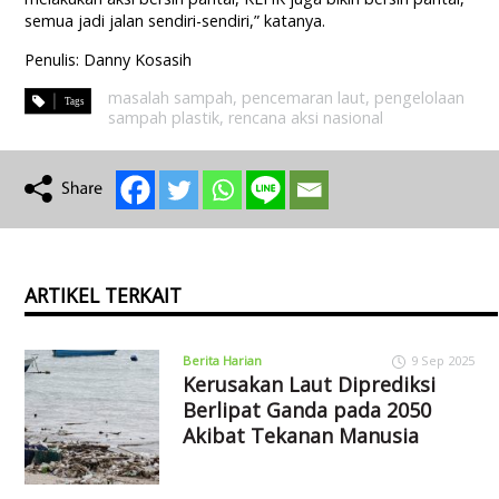
semua jadi jalan sendiri-sendiri,” katanya.
Penulis: Danny Kosasih
masalah sampah
,
pencemaran laut
,
pengelolaan
sampah plastik
,
rencana aksi nasional
ARTIKEL TERKAIT
Berita Harian
9 Sep 2025
Kerusakan Laut Diprediksi
Berlipat Ganda pada 2050
Akibat Tekanan Manusia