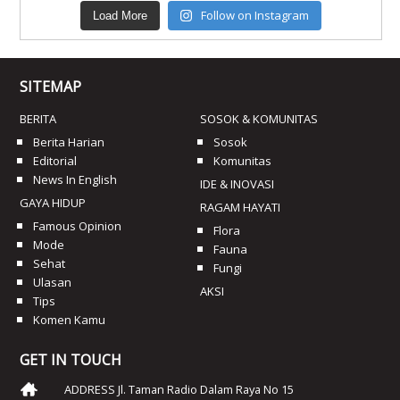
Follow on Instagram
Load More
SITEMAP
BERITA
SOSOK & KOMUNITAS
Berita Harian
Sosok
Editorial
Komunitas
News In English
IDE & INOVASI
GAYA HIDUP
RAGAM HAYATI
Famous Opinion
Flora
Mode
Fauna
Sehat
Fungi
Ulasan
AKSI
Tips
Komen Kamu
GET IN TOUCH
ADDRESS Jl. Taman Radio Dalam Raya No 15