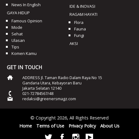
News In English
IDE & INOVASI
GAYA HIDUP
RAGAM HAYATI
Famous Opinion
Flora
Mode
Fauna
Sehat
Fungi
Ulasan
AKSI
Tips
Komen Kamu
GET IN TOUCH
ADDRESS Jl. Taman Radio Dalam Raya No 15
Gandaria Utara, Kebayoran Baru
Jakarta Selatan 12140
021-72784567/48
redaksi@greenersmagz.com
© Copyright 2026, All Rights Reserved
Home
Terms of Use
Privacy Policy
About Us