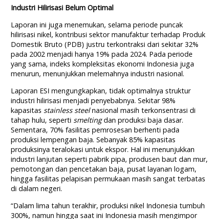
Industri Hilirisasi Belum Optimal
Laporan ini juga menemukan, selama periode puncak
hilirisasi nikel, kontribusi sektor manufaktur terhadap Produk
Domestik Bruto (PDB) justru terkontraksi dari sekitar 32%
pada 2002 menjadi hanya 19% pada 2024. Pada periode
yang sama, indeks kompleksitas ekonomi Indonesia juga
menurun, menunjukkan melemahnya industri nasional.
Laporan ESI mengungkapkan, tidak optimalnya struktur
industri hilirisasi menjadi penyebabnya. Sekitar 98%
kapasitas
stainless steel
nasional masih terkonsentrasi di
tahap hulu, seperti
smelting
dan produksi baja dasar.
Sementara, 70% fasilitas pemrosesan berhenti pada
produksi lempengan baja. Sebanyak 85% kapasitas
produksinya teralokasi untuk ekspor. Hal ini menunjukkan
industri lanjutan seperti pabrik pipa, produsen baut dan mur,
pemotongan dan pencetakan baja, pusat layanan logam,
hingga fasilitas pelapisan permukaan masih sangat terbatas
di dalam negeri.
“Dalam lima tahun terakhir, produksi nikel Indonesia tumbuh
300%, namun hingga saat ini Indonesia masih mengimpor