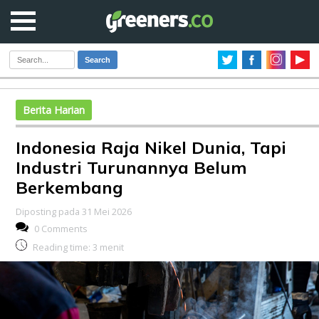
Search
Berita Harian
Indonesia Raja Nikel Dunia, Tapi
Industri Turunannya Belum
Berkembang
Diposting pada 31 Mei 2026
0 Comments
Reading time:
3
menit