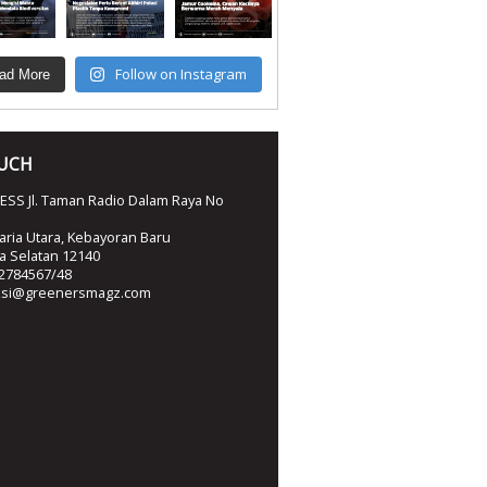
Follow on Instagram
ad More
OUCH
SS Jl. Taman Radio Dalam Raya No
ria Utara, Kebayoran Baru
ta Selatan 12140
2784567/48
ksi@greenersmagz.com