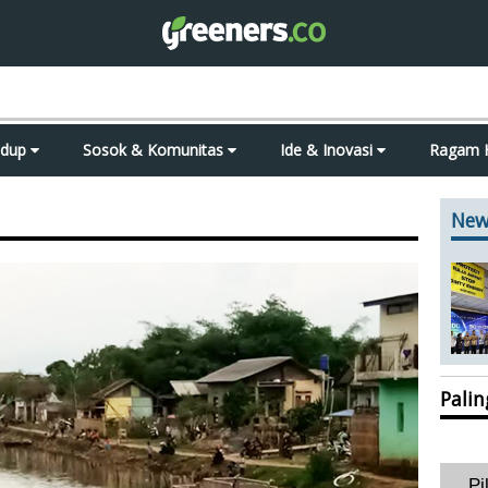
idup
Sosok & Komunitas
Ide & Inovasi
Ragam 
New
Pali
Pi