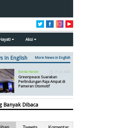
Hayati
Aksi
s In English
More News in English
Berita Harian
31 Jul 2026
Greenpeace Suarakan
Perlindungan Raja Ampat di
Pameran Otomotif
ng Banyak Dibaca
lihan
Tweets
Komentar