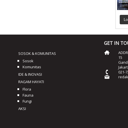
Lo
GET IN T
ADDRE
SOSOK & KOMUNITAS
15
Sosok
Ganda
Komunitas
Jakar
021-7
IDE & INOVASI
reda
RAGAM HAYATI
Flora
Fauna
Fungi
AKSI