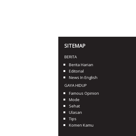
SITEMAP
BERITA
Berita Harian
Editorial
News In English
GAYA HIDUP
Famous Opinion
Mode
Sehat
Ulasan
Tips
Komen Kamu