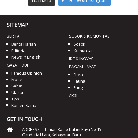
Follow on Instagram
Load More
SITEMAP
BERITA
SOSOK & KOMUNITAS
Berita Harian
Sosok
Editorial
Komunitas
News In English
IDE & INOVASI
GAYA HIDUP
RAGAM HAYATI
Famous Opinion
Flora
Mode
Fauna
Sehat
Fungi
Ulasan
AKSI
Tips
Komen Kamu
GET IN TOUCH
ADDRESS Jl. Taman Radio Dalam Raya No 15
Gandaria Utara, Kebayoran Baru