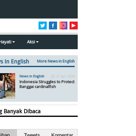
Hayati
Aksi
s In English
More News in English
News in English
21 Apr 2024
Indonesia Struggles to Protect
Banggai cardinalfish
ng Banyak Dibaca
lihan
Tweets
Komentar