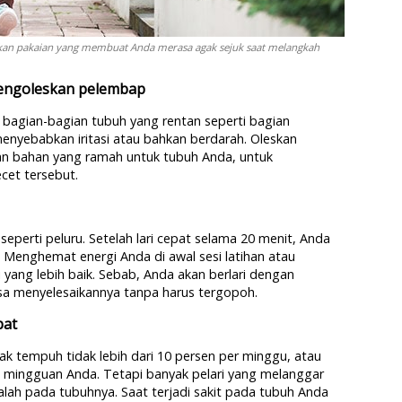
akan pakaian yang membuat Anda merasa agak sejuk saat melangkah
 mengoleskan pelembap
a bagian-bagian tubuh yang rentan seperti bagian
menyebabkan iritasi atau bahkan berdarah. Oleskan
an bahan yang ramah untuk tubuh Anda, untuk
cet tersebut.
 seperti peluru. Setelah lari cepat selama 20 menit, Anda
 Menghemat energi Anda di awal sesi latihan atau
yang lebih baik. Sebab, Anda akan berlari dengan
isa menyelesaikannya tanpa harus tergopoh.
pat
ak tempuh tidak lebih dari 10 persen per minggu, atau
uh mingguan Anda. Tetapi banyak pelari yang melanggar
lah pada tubuhnya. Saat terjadi sakit pada tubuh Anda