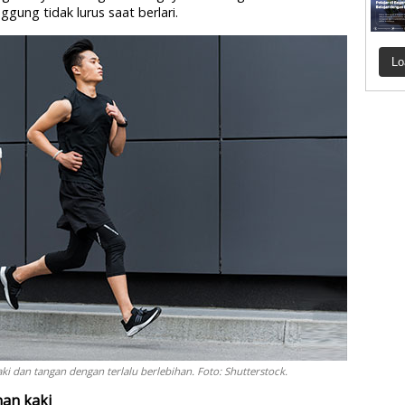
ung tidak lurus saat berlari.
Lo
ki dan tangan dengan terlalu berlebihan. Foto: Shutterstock.
an kaki