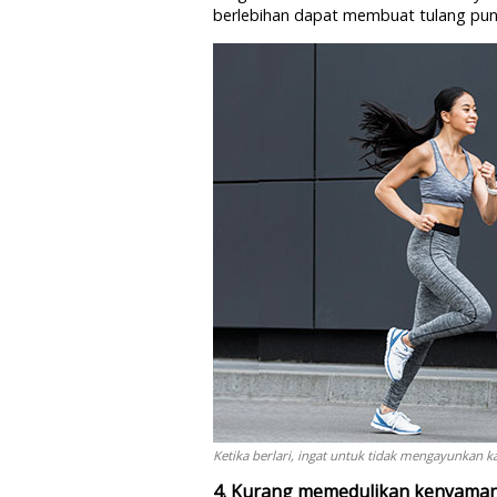
berlebihan dapat membuat tulang pungg
Ketika berlari, ingat untuk tidak mengayunkan ka
4. Kurang memedulikan kenyaman