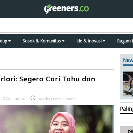
idup
Sosok & Komunitas
Ide & Inovasi
Ragam 
New
rlari: Segera Cari Tahu dan
0 Comments
Reading time:
5
menit
Pali
Pi