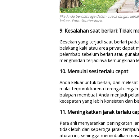
Jika Anda berolahraga dalam cuaca dingin, ken
keluar. Foto: Shutterstock.
9. Kesalahan saat berlari: Tidak
Gesekan yang terjadi saat berlari pad
belakang kaki atau area privat dapat 
pelembab sebelum berlari atau gunak
menghindari terjadinya kemungkinan le
10. Memulai sesi terlalu cepat
Anda keluar untuk berlari, dan melesat
mulai terpuruk karena terengah-engah.
balapan membuat Anda menjadi pelari 
kecepatan yang lebih konsisten dan b
11. Meningkatkan jarak terlalu ce
Para ahli menyarankan peningkatan jar
tidak lebih dari sepertiga jarak temp
aturan ini, sehingga menimbulkan masa