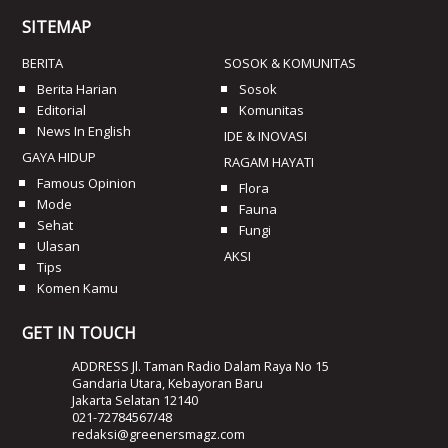
SITEMAP
BERITA
SOSOK & KOMUNITAS
Berita Harian
Sosok
Editorial
Komunitas
News In English
IDE & INOVASI
GAYA HIDUP
RAGAM HAYATI
Famous Opinion
Flora
Mode
Fauna
Sehat
Fungi
Ulasan
AKSI
Tips
Komen Kamu
GET IN TOUCH
ADDRESS Jl. Taman Radio Dalam Raya No 15
Gandaria Utara, Kebayoran Baru
Jakarta Selatan 12140
021-72784567/48
redaksi@greenersmagz.com