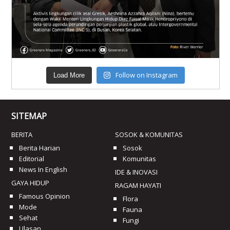
Follow on Instagram
Load More
SITEMAP
BERITA
SOSOK & KOMUNITAS
Berita Harian
Sosok
Editorial
Komunitas
News In English
IDE & INOVASI
GAYA HIDUP
RAGAM HAYATI
Famous Opinion
Flora
Mode
Fauna
Sehat
Fungi
Ulasan