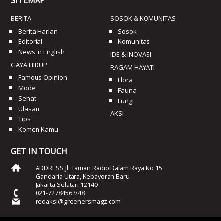
SITEMAP
BERITA
SOSOK & KOMUNITAS
Berita Harian
Sosok
Editorial
Komunitas
News In English
IDE & INOVASI
GAYA HIDUP
RAGAM HAYATI
Famous Opinion
Flora
Mode
Fauna
Sehat
Fungi
Ulasan
AKSI
Tips
Komen Kamu
GET IN TOUCH
ADDRESS Jl. Taman Radio Dalam Raya No 15
Gandaria Utara, Kebayoran Baru
Jakarta Selatan 12140
021-72784567/48
redaksi@greenersmagz.com