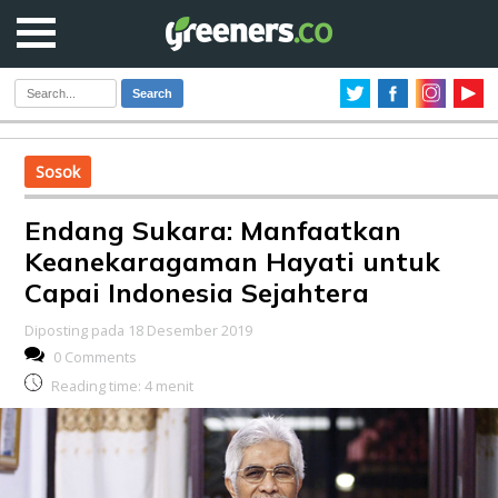
Search
Sosok
Endang Sukara: Manfaatkan
Keanekaragaman Hayati untuk
Capai Indonesia Sejahtera
Diposting pada 18 Desember 2019
0 Comments
Reading time:
4
menit