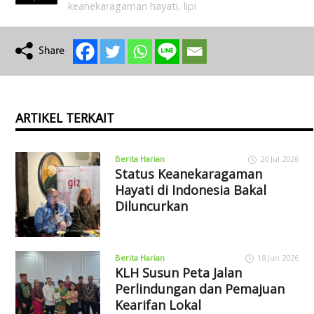
keanekaragaman hayati
,
lipi
ARTIKEL TERKAIT
Berita Harian
20 Jul 2026
Status Keanekaragaman
Hayati di Indonesia Bakal
Diluncurkan
Berita Harian
18 Jun 2026
KLH Susun Peta Jalan
Perlindungan dan Pemajuan
Kearifan Lokal