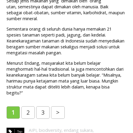
Setiap jenis makanan yang dimakan oleh orang
utan, semestinya dapat dimakan oleh manusia. Baik
sebagai obat-obatan, sumber vitamin, karbohidrat, maupun
sumber mineral.
Sementara orang di seluruh dunia hanya memakan 21
spesies tanaman seperti padi, jagung, dan kedelai.
Keanekaragaman tanaman di Indonesia sudah menyediakan
beragam sumber makanan sekaligus menjadi solusi untuk
mengatasi masalah pangan.
Menurut Endang, masyarakat kita belum belajar
menghormati hal-hal tradisional. Ia juga mencontohkan dari
keanekaragam satwa kita belum banyak belajar. “Misalnya,
harimau punya ketajaman mata yang luar biasa. Mungkin
struktur mata dapat diteliti lebih dalam, kenapa bisa
begitu?”
1
2
3
>
AIPI
,
biodiversity
,
endang sukara
,