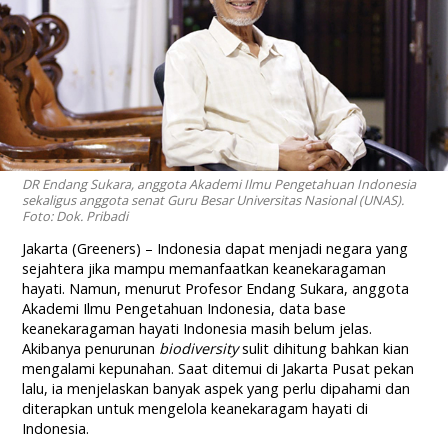
DR Endang Sukara, anggota Akademi Ilmu Pengetahuan Indonesia
sekaligus anggota senat Guru Besar Universitas Nasional (UNAS).
Foto: Dok. Pribadi
Jakarta (Greeners) – Indonesia dapat menjadi negara yang
sejahtera jika mampu memanfaatkan keanekaragaman
hayati. Namun, menurut Profesor Endang Sukara, anggota
Akademi Ilmu Pengetahuan Indonesia, data base
keanekaragaman hayati Indonesia masih belum jelas.
Akibanya penurunan
biodiversity
sulit dihitung bahkan kian
mengalami kepunahan. Saat ditemui di Jakarta Pusat pekan
lalu, ia menjelaskan banyak aspek yang perlu dipahami dan
diterapkan untuk mengelola keanekaragam hayati di
Indonesia.