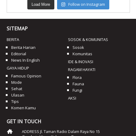
Follow on Instagram
Load More
SITEMAP
BERITA
SOSOK & KOMUNITAS
Berita Harian
Sosok
Editorial
Komunitas
News In English
IDE & INOVASI
GAYA HIDUP
RAGAM HAYATI
Famous Opinion
Flora
Mode
Fauna
Sehat
Fungi
Ulasan
AKSI
Tips
Komen Kamu
GET IN TOUCH
ADDRESS Jl. Taman Radio Dalam Raya No 15