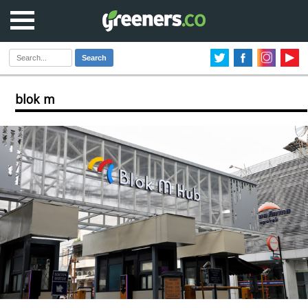
Search
blok m