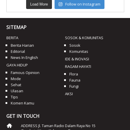
Follow on Instagram
Load More
SITEMAP
BERITA
SOSOK & KOMUNITAS
Berita Harian
Sosok
Editorial
Komunitas
News In English
IDE & INOVASI
GAYA HIDUP
RAGAM HAYATI
Famous Opinion
Flora
Mode
Fauna
Sehat
Fungi
Ulasan
AKSI
Tips
Komen Kamu
GET IN TOUCH
ADDRESS Jl. Taman Radio Dalam Raya No 15