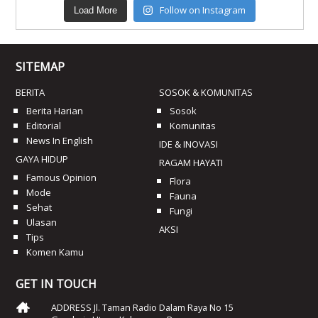
Follow on Instagram
Load More
SITEMAP
BERITA
SOSOK & KOMUNITAS
Berita Harian
Sosok
Editorial
Komunitas
News In English
IDE & INOVASI
GAYA HIDUP
RAGAM HAYATI
Famous Opinion
Flora
Mode
Fauna
Sehat
Fungi
Ulasan
AKSI
Tips
Komen Kamu
GET IN TOUCH
ADDRESS Jl. Taman Radio Dalam Raya No 15