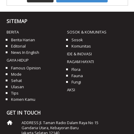
SITEMAP
BERITA
SOSOK & KOMUNITAS
Berita Harian
Sosok
Editorial
Komunitas
News In English
IDE & INOVASI
GAYA HIDUP
RAGAM HAYATI
Famous Opinion
Flora
Mode
Fauna
Sehat
Fungi
Ulasan
AKSI
Tips
Komen Kamu
GET IN TOUCH
ADDRESS Jl. Taman Radio Dalam Raya No 15
Gandaria Utara, Kebayoran Baru
Jakarta Selatan 12140