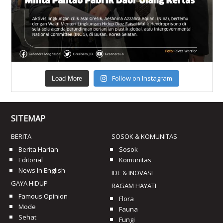
Follow on Instagram
Load More
SITEMAP
BERITA
SOSOK & KOMUNITAS
Berita Harian
Sosok
Editorial
Komunitas
News In English
IDE & INOVASI
GAYA HIDUP
RAGAM HAYATI
Famous Opinion
Flora
Mode
Fauna
Sehat
Fungi