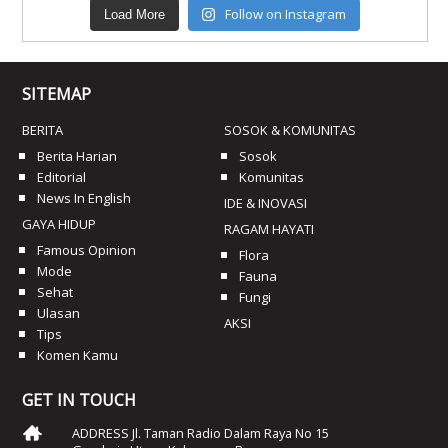
Follow on Instagram
Load More
SITEMAP
BERITA
SOSOK & KOMUNITAS
Berita Harian
Sosok
Editorial
Komunitas
News In English
IDE & INOVASI
GAYA HIDUP
RAGAM HAYATI
Famous Opinion
Flora
Mode
Fauna
Sehat
Fungi
Ulasan
AKSI
Tips
Komen Kamu
GET IN TOUCH
ADDRESS Jl. Taman Radio Dalam Raya No 15