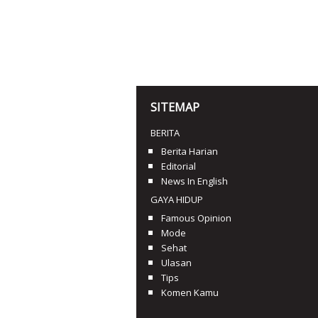
SITEMAP
BERITA
Berita Harian
Editorial
News In English
GAYA HIDUP
Famous Opinion
Mode
Sehat
Ulasan
Tips
Komen Kamu