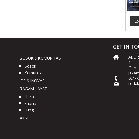
Lo
GET IN T
ADDRE
SOSOK & KOMUNITAS
15
Sosok
Ganda
Komunitas
Jakar
021-7
IDE & INOVASI
reda
RAGAM HAYATI
Flora
Fauna
Fungi
AKSI