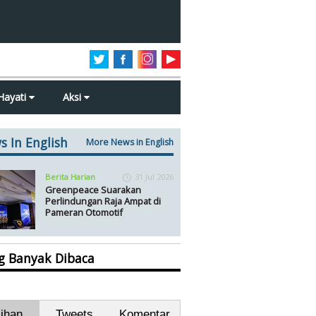
Hayati
Aksi
s In English
More News in English
Berita Harian
31 Jul 2026
Greenpeace Suarakan
Perlindungan Raja Ampat di
Pameran Otomotif
ng Banyak Dibaca
lihan
Tweets
Komentar