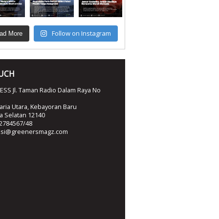
Follow on Instagram
ad More
OUCH
SS Jl. Taman Radio Dalam Raya No
ria Utara, Kebayoran Baru
ta Selatan 12140
2784567/48
ksi@greenersmagz.com