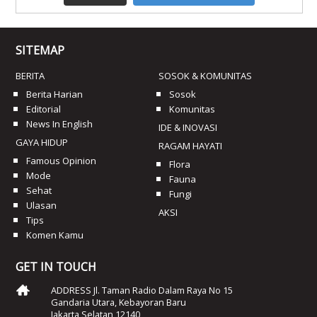
SITEMAP
BERITA
SOSOK & KOMUNITAS
Berita Harian
Sosok
Editorial
Komunitas
News In English
IDE & INOVASI
GAYA HIDUP
RAGAM HAYATI
Famous Opinion
Flora
Mode
Fauna
Sehat
Fungi
Ulasan
AKSI
Tips
Komen Kamu
GET IN TOUCH
ADDRESS Jl. Taman Radio Dalam Raya No 15
Gandaria Utara, Kebayoran Baru
Jakarta Selatan 12140