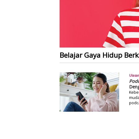
Belajar Gaya Hidup Berk
Ulasa
Podc
Deng
Keber
muda.
podca