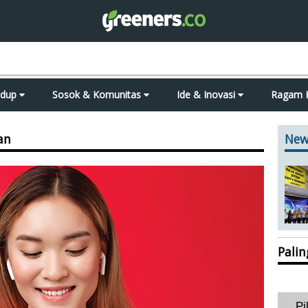
idup
Sosok & Komunitas
Ide & Inovasi
Ragam 
an
New
Pali
Pi