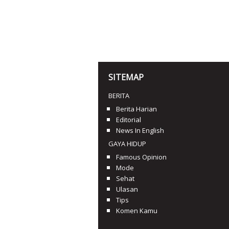
SITEMAP
BERITA
Berita Harian
Editorial
News In English
GAYA HIDUP
Famous Opinion
Mode
Sehat
Ulasan
Tips
Komen Kamu