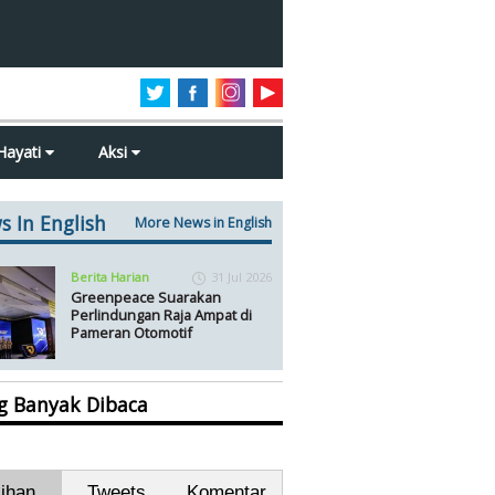
Hayati
Aksi
s In English
More News in English
Berita Harian
31 Jul 2026
Greenpeace Suarakan
Perlindungan Raja Ampat di
Pameran Otomotif
ng Banyak Dibaca
lihan
Tweets
Komentar