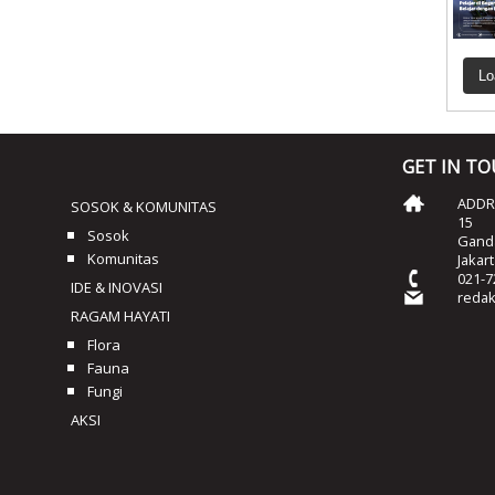
Lo
GET IN T
ADDRE
SOSOK & KOMUNITAS
15
Sosok
Ganda
Komunitas
Jakar
021-7
IDE & INOVASI
reda
RAGAM HAYATI
Flora
Fauna
Fungi
AKSI