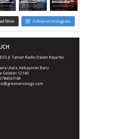
Follow on Instagram
ad More
OUCH
SS Jl. Taman Radio Dalam Raya No
ria Utara, Kebayoran Baru
ta Selatan 12140
2784567/48
ksi@greenersmagz.com