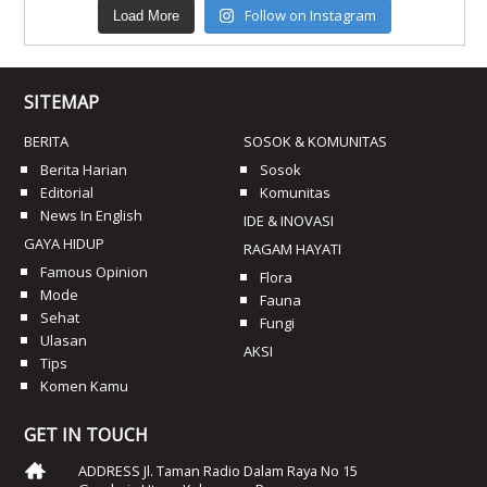
Follow on Instagram
Load More
SITEMAP
BERITA
SOSOK & KOMUNITAS
Berita Harian
Sosok
Editorial
Komunitas
News In English
IDE & INOVASI
GAYA HIDUP
RAGAM HAYATI
Famous Opinion
Flora
Mode
Fauna
Sehat
Fungi
Ulasan
AKSI
Tips
Komen Kamu
GET IN TOUCH
ADDRESS Jl. Taman Radio Dalam Raya No 15