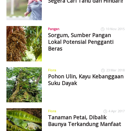
Segera Cari Tahu dan Hindari!
Pangan
10 Nov 2015
Sorgum, Sumber Pangan
Lokal Potensial Pengganti
Beras
Flora
23 Mar 2018
Pohon Ulin, Kayu Kebanggaan
Suku Dayak
Flora
4 Apr 2017
Tanaman Petai, Dibalik
Baunya Terkandung Manfaat