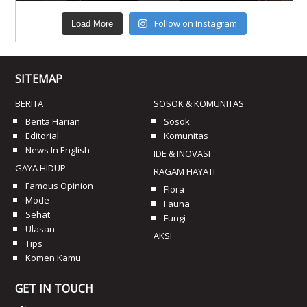
Follow on Instagram
Load More
SITEMAP
BERITA
SOSOK & KOMUNITAS
Berita Harian
Sosok
Editorial
Komunitas
News In English
IDE & INOVASI
GAYA HIDUP
RAGAM HAYATI
Famous Opinion
Flora
Mode
Fauna
Sehat
Fungi
Ulasan
AKSI
Tips
Komen Kamu
GET IN TOUCH