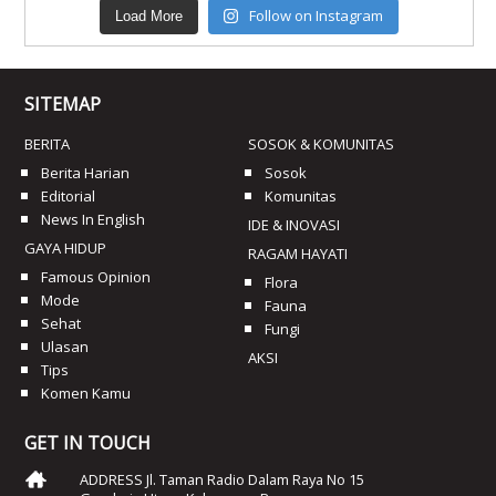
Follow on Instagram
Load More
SITEMAP
BERITA
SOSOK & KOMUNITAS
Berita Harian
Sosok
Editorial
Komunitas
News In English
IDE & INOVASI
GAYA HIDUP
RAGAM HAYATI
Famous Opinion
Flora
Mode
Fauna
Sehat
Fungi
Ulasan
AKSI
Tips
Komen Kamu
GET IN TOUCH
ADDRESS Jl. Taman Radio Dalam Raya No 15