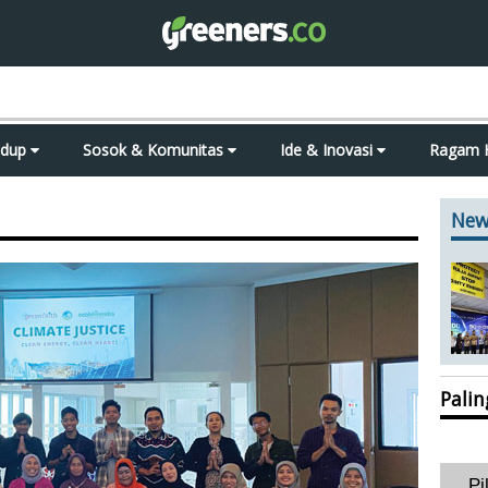
idup
Sosok & Komunitas
Ide & Inovasi
Ragam 
New
Pali
Pi