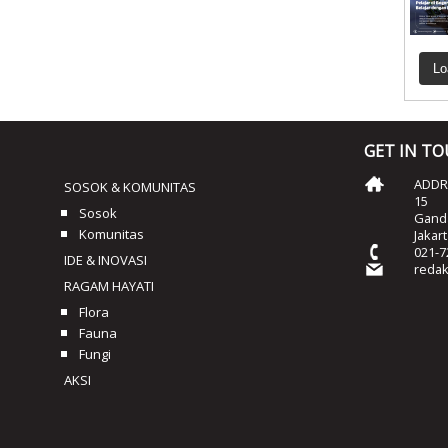
Lo
GET IN T
ADDRE
SOSOK & KOMUNITAS
15
Sosok
Ganda
Komunitas
Jakar
021-7
IDE & INOVASI
reda
RAGAM HAYATI
Flora
Fauna
Fungi
AKSI