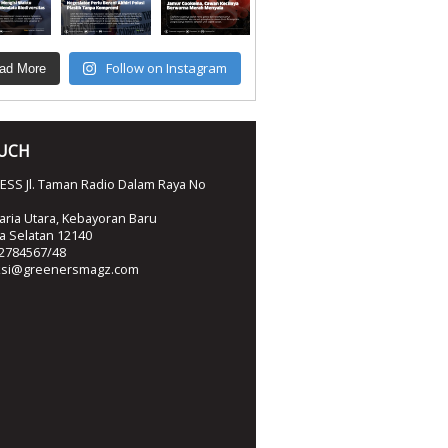
Follow on Instagram
ad More
OUCH
SS Jl. Taman Radio Dalam Raya No
ria Utara, Kebayoran Baru
ta Selatan 12140
2784567/48
ksi@greenersmagz.com