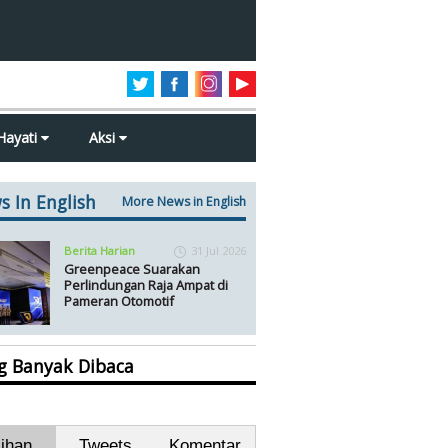
Hayati
Aksi
s In English
More News in English
Berita Harian
31 Jul 2026
Greenpeace Suarakan
Perlindungan Raja Ampat di
Pameran Otomotif
ng Banyak Dibaca
lihan
Tweets
Komentar