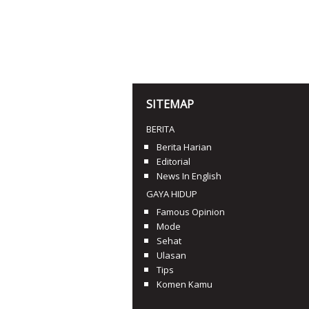
SITEMAP
BERITA
Berita Harian
Editorial
News In English
GAYA HIDUP
Famous Opinion
Mode
Sehat
Ulasan
Tips
Komen Kamu