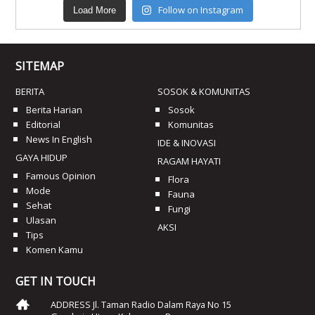
Follow on Instagram
Load More
SITEMAP
BERITA
SOSOK & KOMUNITAS
Berita Harian
Sosok
Editorial
Komunitas
News In English
IDE & INOVASI
GAYA HIDUP
RAGAM HAYATI
Famous Opinion
Flora
Mode
Fauna
Sehat
Fungi
Ulasan
AKSI
Tips
Komen Kamu
GET IN TOUCH
ADDRESS Jl. Taman Radio Dalam Raya No 15