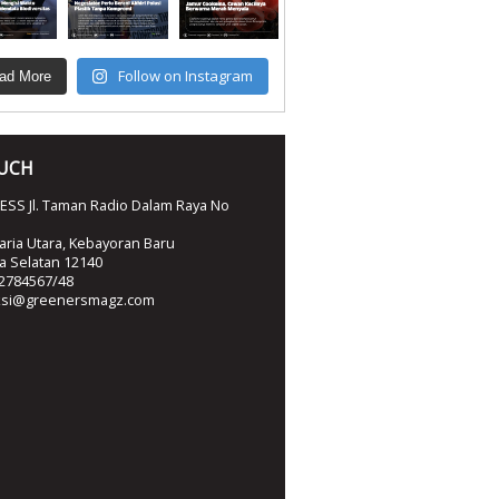
Follow on Instagram
ad More
OUCH
SS Jl. Taman Radio Dalam Raya No
ria Utara, Kebayoran Baru
ta Selatan 12140
2784567/48
ksi@greenersmagz.com