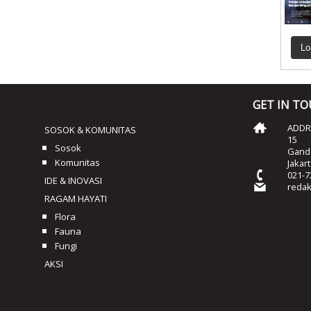
Lo
GET IN T
ADDRE
SOSOK & KOMUNITAS
15
Sosok
Ganda
Komunitas
Jakar
021-7
IDE & INOVASI
reda
RAGAM HAYATI
Flora
Fauna
Fungi
AKSI