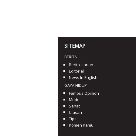
SITEMAP
BERITA
Berita Harian
Editorial
News In English
GAYA HIDUP
Famous Opinion
Mode
Sehat
Ulasan
Tips
Komen Kamu