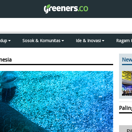
idup
Sosok & Komunitas
Ide & Inovasi
Ragam 
nesia
New
Pali
Pi