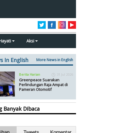
Hayati
Aksi
s In English
More News in English
Berita Harian
31 Jul 2026
Greenpeace Suarakan
Perlindungan Raja Ampat di
Pameran Otomotif
ng Banyak Dibaca
lihan
Tweets
Komentar