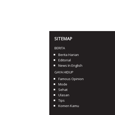
SITEMAP
BERITA
Berita Harian
Editorial
News In English
GAYA HIDUP
Famous Opinion
Mode
Sehat
Ulasan
Tips
Komen Kamu