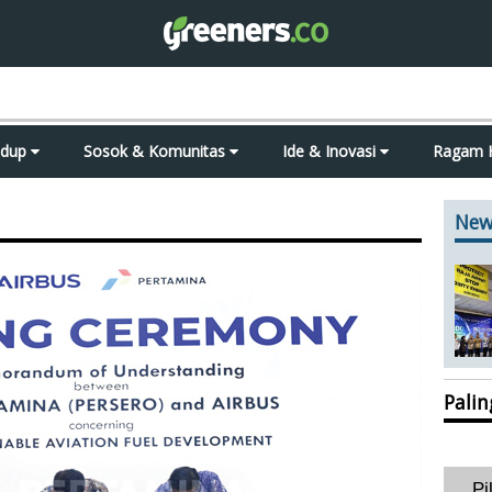
idup
Sosok & Komunitas
Ide & Inovasi
Ragam 
New
Pali
Pi