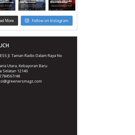
Follow on Instagram
ad More
OUCH
SS Jl. Taman Radio Dalam Raya No
ria Utara, Kebayoran Baru
ta Selatan 12140
2784567/48
ksi@greenersmagz.com