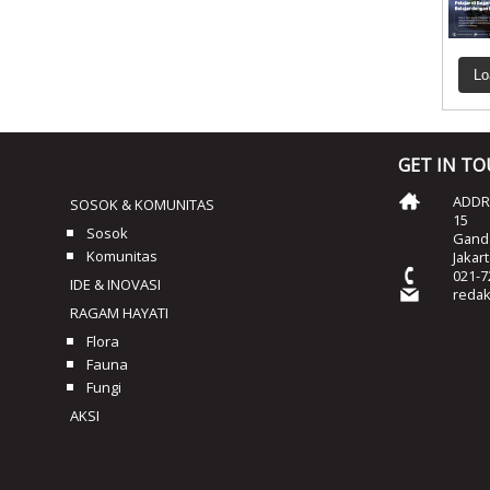
Lo
GET IN T
ADDRE
SOSOK & KOMUNITAS
15
Sosok
Ganda
Komunitas
Jakar
021-7
IDE & INOVASI
reda
RAGAM HAYATI
Flora
Fauna
Fungi
AKSI