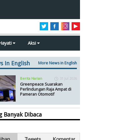
Hayati
Aksi
s In English
More News in English
Berita Harian
31 Jul 2026
Greenpeace Suarakan
Perlindungan Raja Ampat di
Pameran Otomotif
ng Banyak Dibaca
lihan
Tweets
Komentar