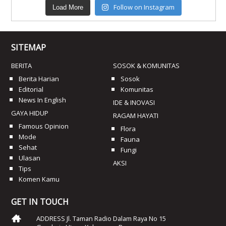
Follow on Instagram
Load More
SITEMAP
BERITA
SOSOK & KOMUNITAS
Berita Harian
Sosok
Editorial
Komunitas
News In English
IDE & INOVASI
GAYA HIDUP
RAGAM HAYATI
Famous Opinion
Flora
Mode
Fauna
Sehat
Fungi
Ulasan
AKSI
Tips
Komen Kamu
GET IN TOUCH
ADDRESS Jl. Taman Radio Dalam Raya No 15