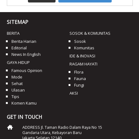
SITEMAP
BERITA
SOSOK & KOMUNITAS
Berita Harian
Sosok
Editorial
Komunitas
News In English
IDE & INOVASI
GAYA HIDUP
RAGAM HAYATI
Famous Opinion
Flora
Mode
Fauna
Sehat
Fungi
Ulasan
AKSI
Tips
Komen Kamu
GET IN TOUCH
ADDRESS Jl. Taman Radio Dalam Raya No 15
Gandaria Utara, Kebayoran Baru
Jakarta Selatan 12140