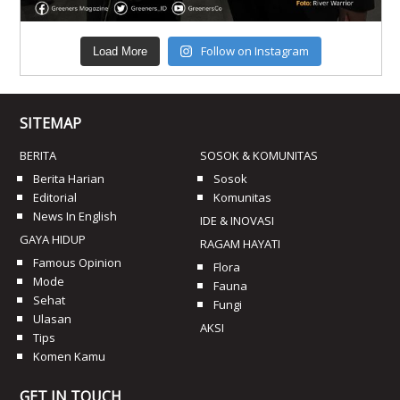
Follow on Instagram
Load More
SITEMAP
BERITA
SOSOK & KOMUNITAS
Berita Harian
Sosok
Editorial
Komunitas
News In English
IDE & INOVASI
GAYA HIDUP
RAGAM HAYATI
Famous Opinion
Flora
Mode
Fauna
Sehat
Fungi
Ulasan
AKSI
Tips
Komen Kamu
GET IN TOUCH