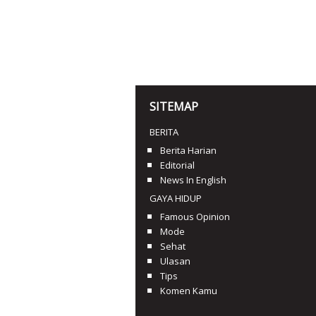
SITEMAP
BERITA
Berita Harian
Editorial
News In English
GAYA HIDUP
Famous Opinion
Mode
Sehat
Ulasan
Tips
Komen Kamu