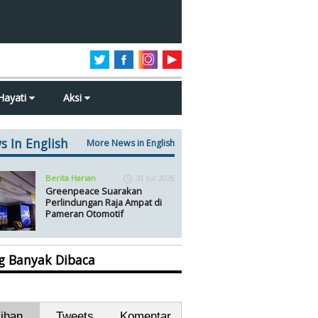
Hayati
Aksi
s In English
More News in English
Berita Harian
31 Jul 2026
Greenpeace Suarakan
Perlindungan Raja Ampat di
Pameran Otomotif
ng Banyak Dibaca
lihan
Tweets
Komentar