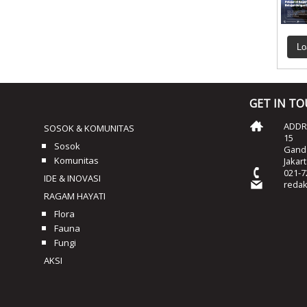
Lo
GET IN T
ADDRE
SOSOK & KOMUNITAS
15
Sosok
Ganda
Komunitas
Jakar
021-7
IDE & INOVASI
reda
RAGAM HAYATI
Flora
Fauna
Fungi
AKSI