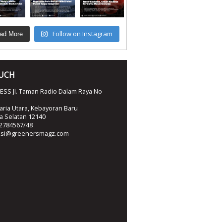
Follow on Instagram
ad More
OUCH
SS Jl. Taman Radio Dalam Raya No
ria Utara, Kebayoran Baru
ta Selatan 12140
2784567/48
ksi@greenersmagz.com