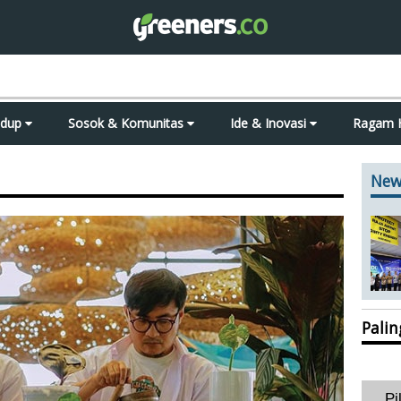
idup
Sosok & Komunitas
Ide & Inovasi
Ragam 
New
Pali
Pi