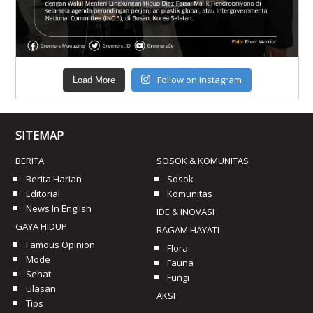
Follow on Instagram
Load More
SITEMAP
BERITA
SOSOK & KOMUNITAS
Berita Harian
Sosok
Editorial
Komunitas
News In English
IDE & INOVASI
GAYA HIDUP
RAGAM HAYATI
Famous Opinion
Flora
Mode
Fauna
Sehat
Fungi
Ulasan
AKSI
Tips