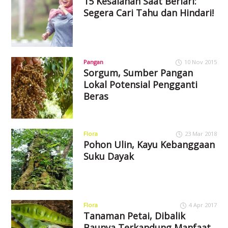
15 Kesalahan Saat Berlari:
Segera Cari Tahu dan Hindari!
Pangan
10 Nov 2015
Sorgum, Sumber Pangan
Lokal Potensial Pengganti
Beras
Flora
23 Mar 2018
Pohon Ulin, Kayu Kebanggaan
Suku Dayak
Flora
4 Apr 2017
Tanaman Petai, Dibalik
Baunya Terkandung Manfaat