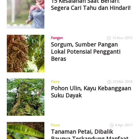
15 Kesalahan Saat Berlari:
Segera Cari Tahu dan Hindari!
Pangan
10 Nov 2015
Sorgum, Sumber Pangan
Lokal Potensial Pengganti
Beras
Flora
23 Mar 2018
Pohon Ulin, Kayu Kebanggaan
Suku Dayak
Flora
4 Apr 2017
Tanaman Petai, Dibalik
Baunya Terkandung Manfaat