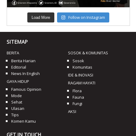
Follow on Instagram
Load More
SITEMAP
BERITA
SOSOK & KOMUNITAS
Berita Harian
Sosok
Editorial
Komunitas
News In English
IDE & INOVASI
GAYA HIDUP
RAGAM HAYATI
Famous Opinion
Flora
Mode
Fauna
Sehat
Fungi
Ulasan
AKSI
Tips
Komen Kamu
GET IN TOUCH