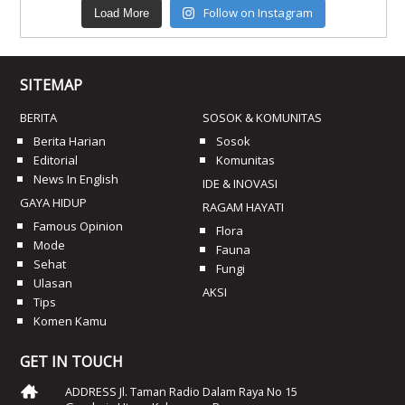
Follow on Instagram
Load More
SITEMAP
BERITA
SOSOK & KOMUNITAS
Berita Harian
Sosok
Editorial
Komunitas
News In English
IDE & INOVASI
GAYA HIDUP
RAGAM HAYATI
Famous Opinion
Flora
Mode
Fauna
Sehat
Fungi
Ulasan
AKSI
Tips
Komen Kamu
GET IN TOUCH
ADDRESS Jl. Taman Radio Dalam Raya No 15