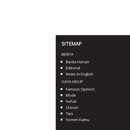
SITEMAP
BERITA
Berita Harian
Editorial
News In English
GAYA HIDUP
Famous Opinion
Mode
Sehat
Ulasan
Tips
Komen Kamu