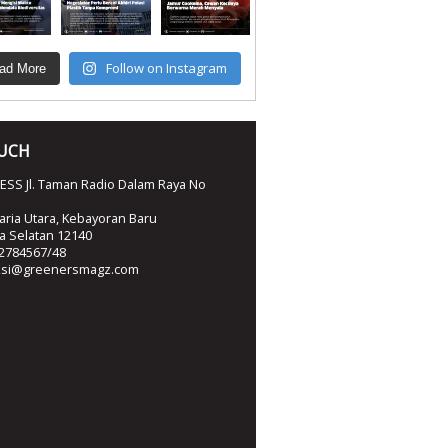
Follow on Instagram
ad More
OUCH
SS Jl. Taman Radio Dalam Raya No
ria Utara, Kebayoran Baru
ta Selatan 12140
2784567/48
ksi@greenersmagz.com