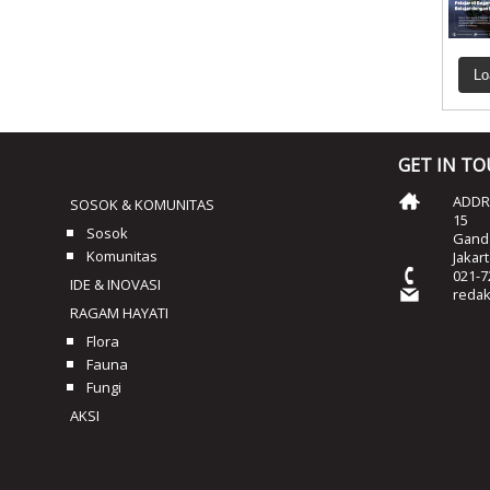
Lo
GET IN T
ADDRE
SOSOK & KOMUNITAS
15
Sosok
Ganda
Komunitas
Jakar
021-7
IDE & INOVASI
reda
RAGAM HAYATI
Flora
Fauna
Fungi
AKSI