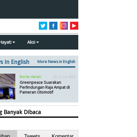
Hayati
Aksi
s In English
More News in English
Berita Harian
31 Jul 2026
Greenpeace Suarakan
Perlindungan Raja Ampat di
Pameran Otomotif
ng Banyak Dibaca
lihan
Tweets
Komentar