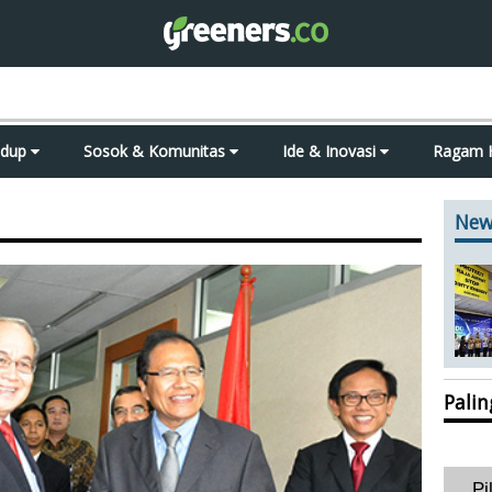
idup
Sosok & Komunitas
Ide & Inovasi
Ragam 
New
Pali
Pi