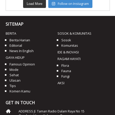
Follow on Instagram
Load More
SITEMAP
BERITA
SOSOK & KOMUNITAS
Berita Harian
Sosok
Editorial
Komunitas
News In English
IDE & INOVASI
GAYA HIDUP
RAGAM HAYATI
Famous Opinion
Flora
Mode
Fauna
Sehat
Fungi
Ulasan
AKSI
Tips
Komen Kamu
GET IN TOUCH
ADDRESS Jl. Taman Radio Dalam Raya No 15