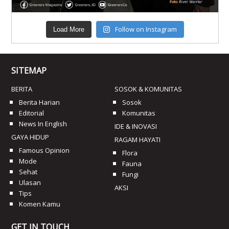
Follow on Instagram
Load More
SITEMAP
BERITA
SOSOK & KOMUNITAS
Berita Harian
Sosok
Editorial
Komunitas
News In English
IDE & INOVASI
GAYA HIDUP
RAGAM HAYATI
Famous Opinion
Flora
Mode
Fauna
Sehat
Fungi
Ulasan
AKSI
Tips
Komen Kamu
GET IN TOUCH