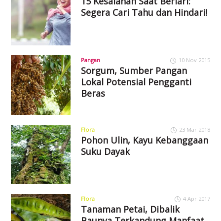
15 Kesalahan Saat Berlari:
Segera Cari Tahu dan Hindari!
Pangan
10 Nov 2015
Sorgum, Sumber Pangan
Lokal Potensial Pengganti
Beras
Flora
23 Mar 2018
Pohon Ulin, Kayu Kebanggaan
Suku Dayak
Flora
4 Apr 2017
Tanaman Petai, Dibalik
Baunya Terkandung Manfaat