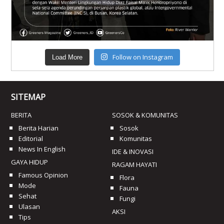
Follow on Instagram
Load More
SITEMAP
BERITA
SOSOK & KOMUNITAS
Berita Harian
Sosok
Editorial
Komunitas
News In English
IDE & INOVASI
GAYA HIDUP
RAGAM HAYATI
Famous Opinion
Flora
Mode
Fauna
Sehat
Fungi
Ulasan
AKSI
Tips