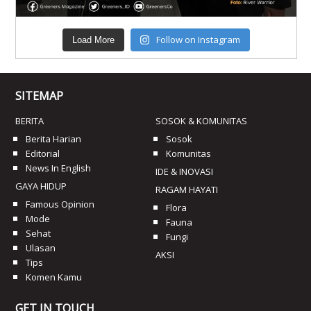
Follow on Instagram
Load More
SITEMAP
BERITA
SOSOK & KOMUNITAS
Berita Harian
Sosok
Editorial
Komunitas
News In English
IDE & INOVASI
GAYA HIDUP
RAGAM HAYATI
Famous Opinion
Flora
Mode
Fauna
Sehat
Fungi
Ulasan
AKSI
Tips
Komen Kamu
GET IN TOUCH