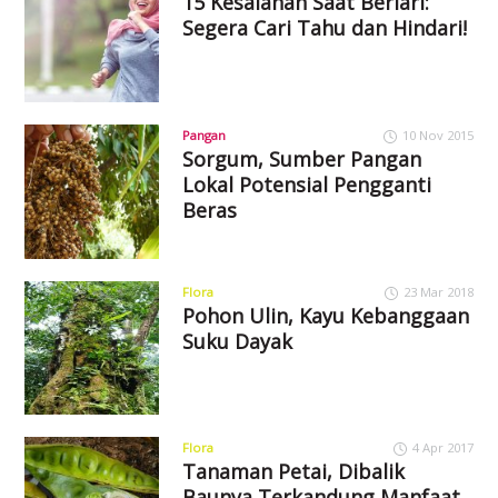
15 Kesalahan Saat Berlari:
Segera Cari Tahu dan Hindari!
Pangan
10 Nov 2015
Sorgum, Sumber Pangan
Lokal Potensial Pengganti
Beras
Flora
23 Mar 2018
Pohon Ulin, Kayu Kebanggaan
Suku Dayak
Flora
4 Apr 2017
Tanaman Petai, Dibalik
Baunya Terkandung Manfaat