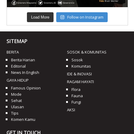
Follow on Instagram
Load More
SITEMAP
BERITA
SOSOK & KOMUNITAS
Berita Harian
Sosok
Editorial
Komunitas
News In English
IDE & INOVASI
GAYA HIDUP
RAGAM HAYATI
Famous Opinion
Flora
Mode
Fauna
Sehat
Fungi
Ulasan
AKSI
Tips
Komen Kamu
GET IN TOUCH