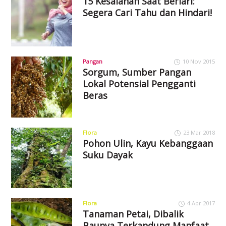
15 Kesalahan Saat Berlari:
Segera Cari Tahu dan Hindari!
Pangan
10 Nov 2015
Sorgum, Sumber Pangan
Lokal Potensial Pengganti
Beras
Flora
23 Mar 2018
Pohon Ulin, Kayu Kebanggaan
Suku Dayak
Flora
4 Apr 2017
Tanaman Petai, Dibalik
Baunya Terkandung Manfaat