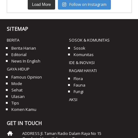
Follow on Instagram
Load More
SITEMAP
BERITA
SOSOK & KOMUNITAS
Berita Harian
Sosok
Editorial
Komunitas
News In English
IDE & INOVASI
GAYA HIDUP
RAGAM HAYATI
Famous Opinion
Flora
Mode
Fauna
Sehat
Fungi
Ulasan
AKSI
Tips
Komen Kamu
GET IN TOUCH
ADDRESS Jl. Taman Radio Dalam Raya No 15