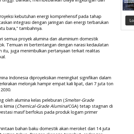
royeksi kebutuhan energi komprehensif pada tahap
Lo
skan integrasi dengan jaringan dan energi terbarukan
batu bara,” tambahnya.
ari semua proyek alumina dan aluminium domestik
ok. Temuan ini bertentangan dengan narasi kedaulatan
 itu, juga menimbulkan pertanyaan terkait realitas
al.
lumina Indonesia diproyeksikan meningkat signifikan dalam
rkirakan melonjak hampir empat kali lipat, dari 7 juta ton
 2030.
ng oleh alumina kelas peleburan (
Smelter-Grade
s kimia (
Chemical-Grade Alumina
/CGA) tetap stagnan di
nvestasi masif berfokus pada produk logam primer
ermintaan bahan baku domestik akan meroket dari 14 juta