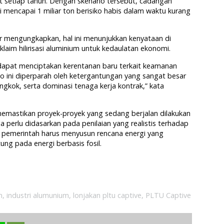
sit setiap tahun. Dengan skenario tersebut, cadangan
ni mencapai 1 miliar ton berisiko habis dalam waktu kurang
ar mengungkapkan, hal ini menunjukkan kenyataan di
laim hilirisasi aluminium untuk kedaulatan ekonomi.
u dapat menciptakan kerentanan baru terkait keamanan
o ini diperparah oleh ketergantungan yang sangat besar
ngkok, serta dominasi tenaga kerja kontrak,” kata
emastikan proyek-proyek yang sedang berjalan dilakukan
a perlu didasarkan pada penilaian yang realistis terhadap
u, pemerintah harus menyusun rencana energi yang
tung pada energi berbasis fosil.
m
,
industri alumunium
,
lonjakan pltu captive
,
PLTU Captive