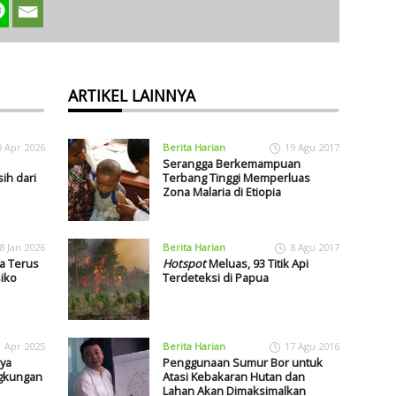
ARTIKEL LAINNYA
9 Apr 2026
Berita Harian
19 Agu 2017
Serangga Berkemampuan
ih dari
Terbang Tinggi Memperluas
Zona Malaria di Etiopia
8 Jan 2026
Berita Harian
8 Agu 2017
ia Terus
Hotspot
Meluas, 93 Titik Api
iko
Terdeteksi di Papua
1 Apr 2025
Berita Harian
17 Agu 2016
ya
Penggunaan Sumur Bor untuk
ngkungan
Atasi Kebakaran Hutan dan
Lahan Akan Dimaksimalkan