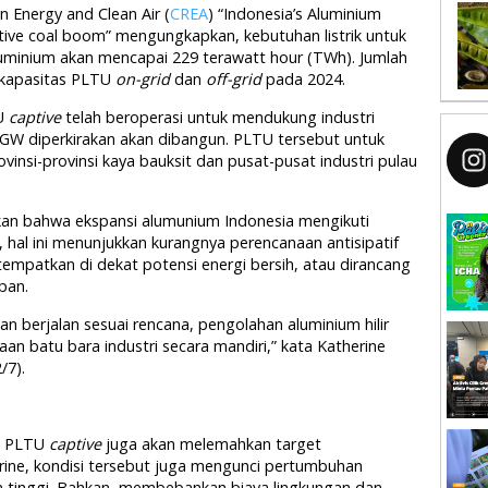
n Energy and Clean Air (
CREA
) “Indonesia’s Aluminium
tive coal boom” mengungkapkan, kebutuhan listrik untuk
luminium akan mencapai 229 terawatt hour (TWh). Jumlah
l kapasitas PLTU
on-grid
dan
off-grid
pada 2024.
TU
captive
telah beroperasi untuk mendukung industri
 GW diperkirakan akan dibangun. PLTU tersebut untuk
insi-provinsi kaya bauksit dan pusat-pusat industri pulau
kan bahwa ekspansi alumunium Indonesia mengikuti
 hal ini menunjukkan kurangnya perencanaan antisipatif
itempatkan di dekat potensi energi bersih, atau dirancang
pan.
kan berjalan sesuai rencana, pengolahan aluminium hilir
 batu bara industri secara mandiri,” kata Katherine
/7).
n PLTU
captive
juga akan melemahkan target
erine, kondisi tersebut juga mengunci pertumbuhan
bon tinggi. Bahkan, membebankan biaya lingkungan dan