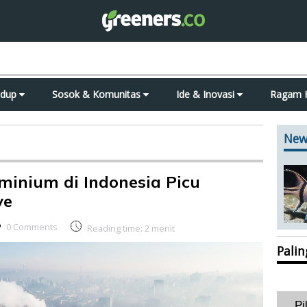
idup
Sosok & Komunitas
Ide & Inovasi
Ragam 
New
minium di Indonesia Picu
ve
0 Comments
Reading time:
2
menit
Pali
Pi