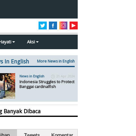
Hayati
Aksi
s In English
More News in English
News in English
21 Apr 2024
Indonesia Struggles to Protect
Banggai cardinalfish
ng Banyak Dibaca
lihan
Tweets
Komentar