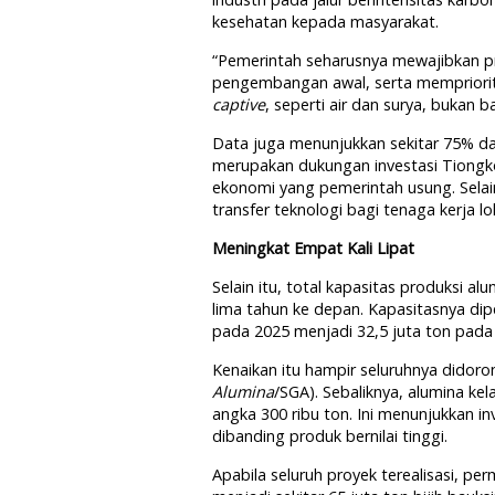
kesehatan kepada masyarakat.
“Pemerintah seharusnya mewajibkan p
pengembangan awal, serta mempriorita
captive
, seperti air dan surya, bukan 
Data juga menunjukkan sekitar 75% d
merupakan dukungan investasi Tiongk
ekonomi yang pemerintah usung. Selain
transfer teknologi bagi tenaga kerja lok
Meningkat Empat Kali Lipat
Selain itu, total kapasitas produksi a
lima tahun ke depan. Kapasitasnya dipe
pada 2025 menjadi 32,5 juta ton pada
Kenaikan itu hampir seluruhnya didoro
Alumina
/SGA). Sebaliknya, alumina kela
angka 300 ribu ton. Ini menunjukkan i
dibanding produk bernilai tinggi.
Apabila seluruh proyek terealisasi, p