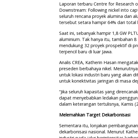
Laporan terbaru Centre for Research o
Downstream: Following nickel into cap
seluruh rencana proyek alumina dan a
tersebut setara hampir 64% dari tota
Saat ini, sebanyak hampir 1,8 GW PL
aluminium. Tak hanya itu, tambahan 8
mendukung 32 proyek prospektif di prov
terpencil baru di luar Jawa.
Analis CREA, Katherin Hasan mengata
preseden berbahaya nikel. Menurutnya,
untuk lokasi industri baru yang akan d
untuk konektivitas jaringan di masa de
“Jika seluruh kapasitas yang direncana
dapat menyebabkan ledakan penggunaan
dalam keterangan tertulisnya, Kamis (2
Melemahkan Target Dekarbonisasi
Sementara itu, lonjakan pembanguna
dekarbonisasi nasional. Menurut Kath
industri pada jalur berintensitas kar