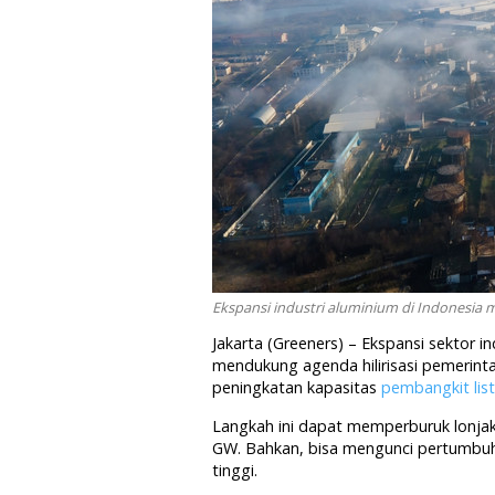
Ekspansi industri aluminium di Indonesia 
Jakarta (Greeners) – Ekspansi sektor i
mendukung agenda hilirisasi pemerinta
peningkatan kapasitas
pembangkit list
Langkah ini dapat memperburuk lonj
GW. Bahkan, bisa mengunci pertumbuhan
tinggi.