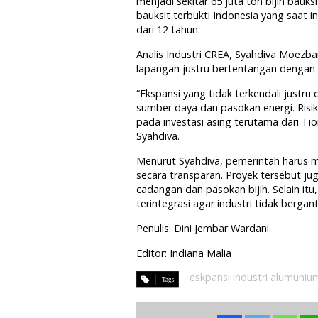
menjadi sekitar 65 juta ton bijih bauk
bauksit terbukti Indonesia yang saat i
dari 12 tahun.
Analis Industri CREA, Syahdiva Moezb
lapangan justru bertentangan dengan k
“Ekspansi yang tidak terkendali justr
sumber daya dan pasokan energi. Risik
pada investasi asing terutama dari Tio
Syahdiva.
Menurut Syahdiva, pemerintah harus m
secara transparan. Proyek tersebut jug
cadangan dan pasokan bijih. Selain it
terintegrasi agar industri tidak bergan
Penulis: Dini Jembar Wardani
Editor: Indiana Malia
eskpansi industri alumuniu