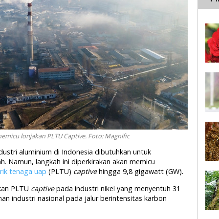
memicu lonjakan PLTU Captive. Foto: Magnific
ndustri aluminium di Indonesia dibutuhkan untuk
h. Namun, langkah ini diperkirakan akan memicu
rik tenaga uap
(PLTU)
captive
hingga 9,8 gigawatt (GW).
akan PLTU
captive
pada industri nikel yang menyentuh 31
 industri nasional pada jalur berintensitas karbon