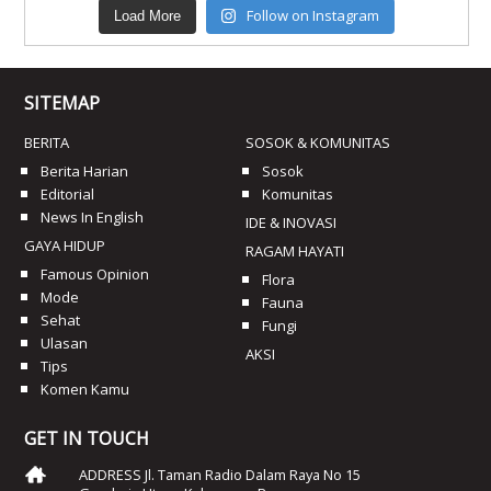
Follow on Instagram
Load More
SITEMAP
BERITA
SOSOK & KOMUNITAS
Berita Harian
Sosok
Editorial
Komunitas
News In English
IDE & INOVASI
GAYA HIDUP
RAGAM HAYATI
Famous Opinion
Flora
Mode
Fauna
Sehat
Fungi
Ulasan
AKSI
Tips
Komen Kamu
GET IN TOUCH
ADDRESS Jl. Taman Radio Dalam Raya No 15