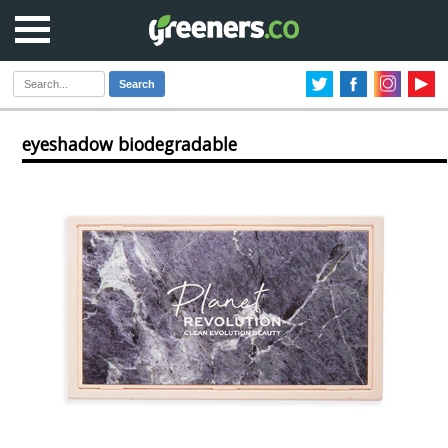
Search
eyeshadow biodegradable