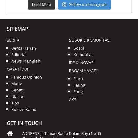
Follow on Instagram
Load More
SITEMAP
BERITA
SOSOK & KOMUNITAS
Berita Harian
Sosok
Editorial
Komunitas
News In English
IDE & INOVASI
GAYA HIDUP
RAGAM HAYATI
Famous Opinion
Flora
Mode
Fauna
Sehat
Fungi
Ulasan
AKSI
Tips
Komen Kamu
GET IN TOUCH
ADDRESS Jl. Taman Radio Dalam Raya No 15