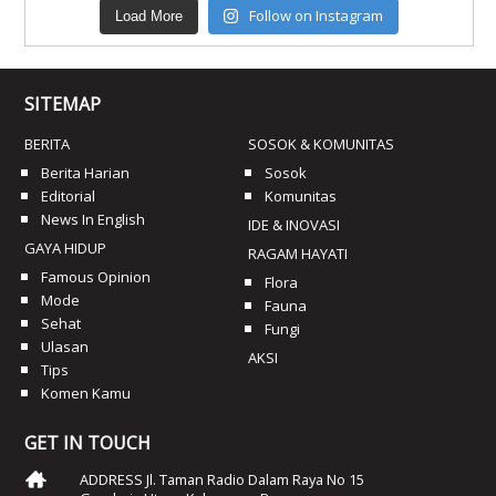
Follow on Instagram
Load More
SITEMAP
BERITA
SOSOK & KOMUNITAS
Berita Harian
Sosok
Editorial
Komunitas
News In English
IDE & INOVASI
GAYA HIDUP
RAGAM HAYATI
Famous Opinion
Flora
Mode
Fauna
Sehat
Fungi
Ulasan
AKSI
Tips
Komen Kamu
GET IN TOUCH
ADDRESS Jl. Taman Radio Dalam Raya No 15