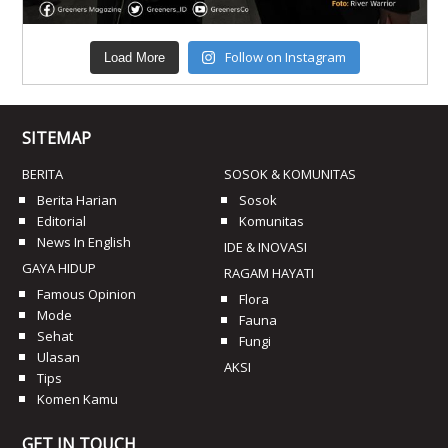
Follow on Instagram
Load More
SITEMAP
BERITA
SOSOK & KOMUNITAS
Berita Harian
Sosok
Editorial
Komunitas
News In English
IDE & INOVASI
GAYA HIDUP
RAGAM HAYATI
Famous Opinion
Flora
Mode
Fauna
Sehat
Fungi
Ulasan
AKSI
Tips
Komen Kamu
GET IN TOUCH