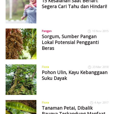
15 Kesalahan Saat Berlari:
Segera Cari Tahu dan Hindari!
Pangan
10 Nov 2015
Sorgum, Sumber Pangan
Lokal Potensial Pengganti
Beras
Flora
23 Mar 2018
Pohon Ulin, Kayu Kebanggaan
Suku Dayak
Flora
4 Apr 2017
Tanaman Petai, Dibalik
Baunya Terkandung Manfaat