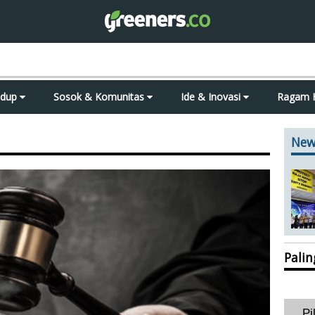
idup
Sosok & Komunitas
Ide & Inovasi
Ragam 
New
Pali
Pi