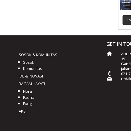
Lo
GET IN T
ADDRE
SOSOK & KOMUNITAS
15
Sosok
Ganda
Komunitas
Jakar
021-7
IDE & INOVASI
reda
RAGAM HAYATI
Flora
Fauna
Fungi
AKSI