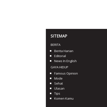
SITEMAP
BERITA
Berita Harian
Editorial
News In English
GAYA HIDUP
Famous Opinion
Mode
Sehat
Ulasan
Tips
Komen Kamu