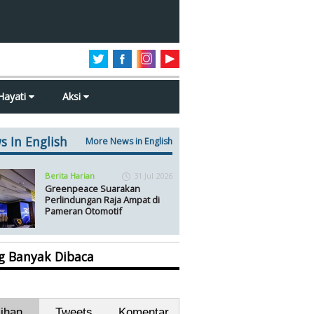
Hayati
Aksi
s In English
More News in English
Berita Harian
31 Jul 2026
Greenpeace Suarakan
Perlindungan Raja Ampat di
Pameran Otomotif
ng Banyak Dibaca
lihan
Tweets
Komentar