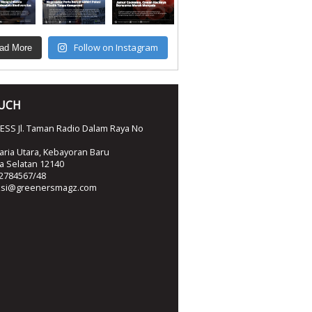
Follow on Instagram
ad More
OUCH
SS Jl. Taman Radio Dalam Raya No
ria Utara, Kebayoran Baru
ta Selatan 12140
2784567/48
ksi@greenersmagz.com