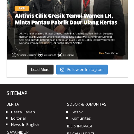
Follow on Instagram
Load More
SITEMAP
BERITA
SOSOK & KOMUNITAS
Berita Harian
Sosok
Editorial
Komunitas
News In English
IDE & INOVASI
GAYA HIDUP
RAGAM HAYATI