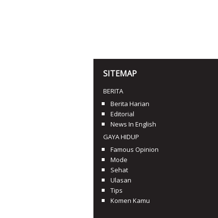
SITEMAP
BERITA
Berita Harian
Editorial
News In English
GAYA HIDUP
Famous Opinion
Mode
Sehat
Ulasan
Tips
Komen Kamu