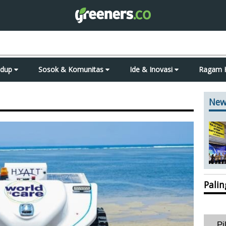
idup
Sosok & Komunitas
Ide & Inovasi
Ragam 
New
Pali
Pi