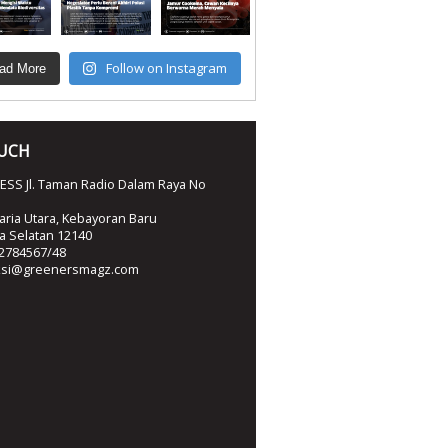
Follow on Instagram
ad More
OUCH
SS Jl. Taman Radio Dalam Raya No
ria Utara, Kebayoran Baru
ta Selatan 12140
2784567/48
ksi@greenersmagz.com