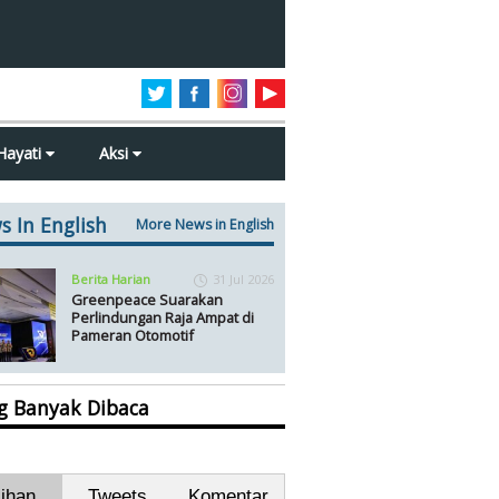
Hayati
Aksi
s In English
More News in English
Berita Harian
31 Jul 2026
Greenpeace Suarakan
Perlindungan Raja Ampat di
Pameran Otomotif
ng Banyak Dibaca
lihan
Tweets
Komentar