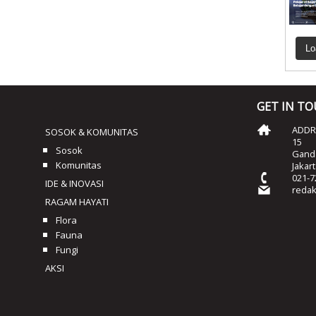
Lo
GET IN T
ADDRE
SOSOK & KOMUNITAS
15
Sosok
Ganda
Komunitas
Jakar
021-7
IDE & INOVASI
reda
RAGAM HAYATI
Flora
Fauna
Fungi
AKSI