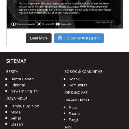
Follow on Instagram
Load More
SITEMAP
BERITA
SOSOK & KOMUNITAS
Berita Harian
Sosok
Editorial
Komunitas
News In English
IDE & INOVASI
GAYA HIDUP
RAGAM HAYATI
Famous Opinion
Flora
Mode
Fauna
Sehat
Fungi
Ulasan
AKSI