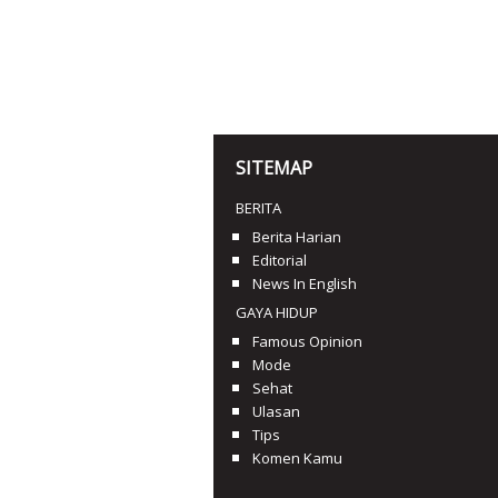
SITEMAP
BERITA
Berita Harian
Editorial
News In English
GAYA HIDUP
Famous Opinion
Mode
Sehat
Ulasan
Tips
Komen Kamu