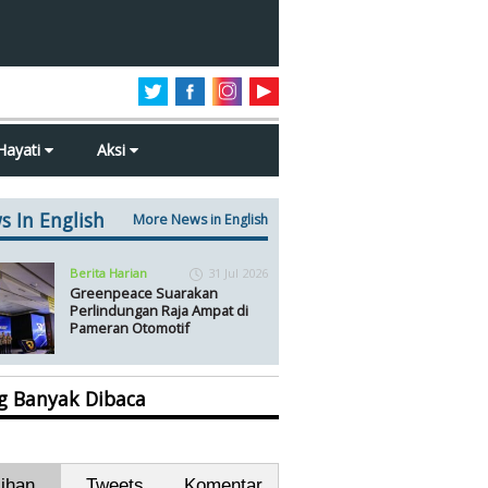
Hayati
Aksi
s In English
More News in English
Berita Harian
31 Jul 2026
Greenpeace Suarakan
Perlindungan Raja Ampat di
Pameran Otomotif
ng Banyak Dibaca
lihan
Tweets
Komentar