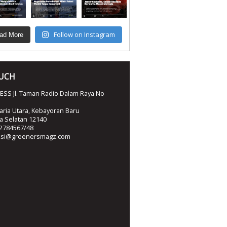
Follow on Instagram
ad More
OUCH
SS Jl. Taman Radio Dalam Raya No
ria Utara, Kebayoran Baru
ta Selatan 12140
2784567/48
ksi@greenersmagz.com