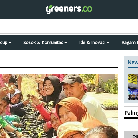
idup
Sosok & Komunitas
Ide & Inovasi
Ragam 
New
Pali
Pi