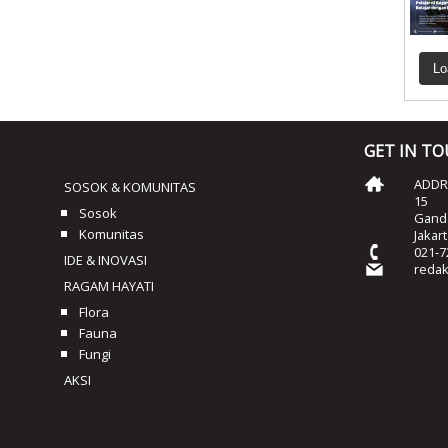
Lo
GET IN T
ADDRE
SOSOK & KOMUNITAS
15
Sosok
Ganda
Komunitas
Jakar
021-7
IDE & INOVASI
reda
RAGAM HAYATI
Flora
Fauna
Fungi
AKSI